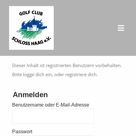
Zum
Inhalt
springen
Toggl
Navig
HOME
Dieser Inhalt ist registrierten Benutzern vorbehalten.
Club
Bitte logge dich ein, oder registriere dich.
Aktuell
Anmelden
Benutzername oder E-Mail-Adresse
Golfanlage
Gäste
Passwort