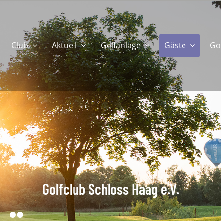
Club
Aktuell
Golfanlage
Gäste
Go
Golfclub Schloss Haag e.V.